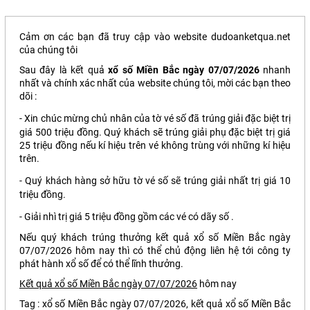
Cảm ơn các bạn đã truy cập vào website
dudoanketqua.net
của chúng tôi
Sau đây là kết quả
xổ số Miền Bắc ngày 07/07/2026
nhanh
nhất và chính xác nhất của website chúng tôi, mời các bạn theo
dõi :
- Xin chúc mừng chủ nhân của tờ vé số
đã trúng giải đặc biệt trị
giá 500 triệu đồng. Quý khách sẽ trúng giải phụ đặc biệt trị giá
25 triệu đồng nếu kí hiệu trên vé không trùng với những kí hiệu
trên.
- Quý khách hàng sở hữu tờ vé số
sẽ trúng giải nhất trị giá 10
triệu đồng.
- Giải nhì trị giá 5 triệu đồng gồm các vé có dãy số
.
Nếu quý khách trúng thưởng kết quả xổ số Miền Bắc ngày
07/07/2026 hôm nay thì có thể chủ động liên hệ tới công ty
phát hành xổ số để có thể lĩnh thưởng.
Kết quả xổ số Miền Bắc ngày 07/07/2026
hôm nay
Tag : xổ số Miền Bắc ngày 07/07/2026, kết quả xổ số Miền Bắc