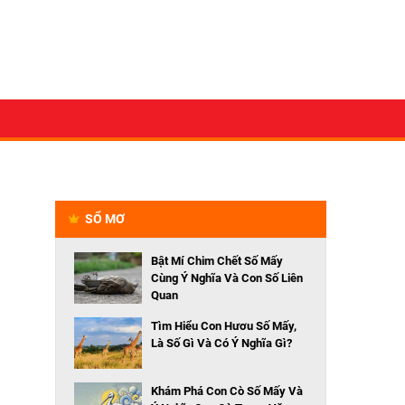
SỔ MƠ
Bật Mí Chim Chết Số Mấy
Cùng Ý Nghĩa Và Con Số Liên
Quan
Tìm Hiểu Con Hươu Số Mấy,
Là Số Gì Và Có Ý Nghĩa Gì?
Khám Phá Con Cò Số Mấy Và