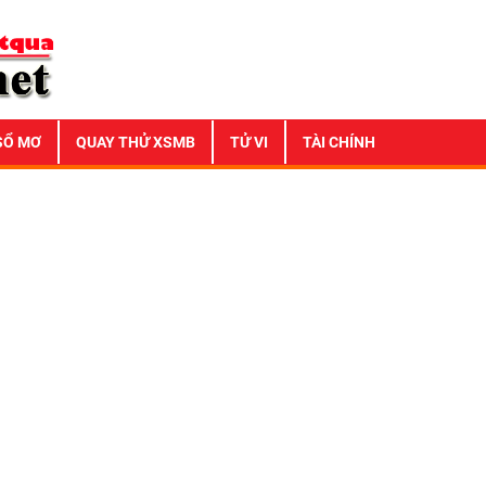
SỔ MƠ
QUAY THỬ XSMB
TỬ VI
TÀI CHÍNH