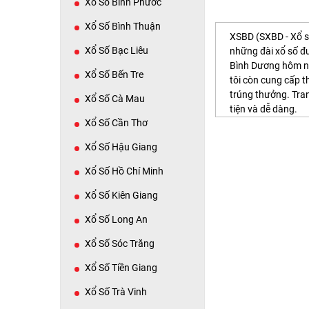
Xổ Số Bình Phước
Xổ Số Bình Thuận
XSBD (SXBD - Xổ s
Xổ Số Bạc Liêu
những đài xổ số đư
Bình Dương hôm nay
Xổ Số Bến Tre
tôi còn cung cấp 
trúng thưởng. Tran
Xổ Số Cà Mau
tiện và dễ dàng.
Xổ Số Cần Thơ
Xổ Số Hậu Giang
Xổ Số Hồ Chí Minh
Xổ Số Kiên Giang
Xổ Số Long An
Xổ Số Sóc Trăng
Xổ Số Tiền Giang
Xổ Số Trà Vinh