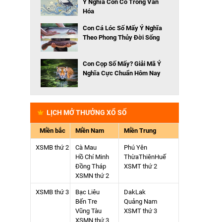
Ý Nghĩa Con Cò Trong Văn
Hóa
Con Cá Lóc Số Mấy Ý Nghĩa
Theo Phong Thủy Đời Sống
Con Cọp Số Mấy? Giải Mã Ý
Nghĩa Cực Chuẩn Hôm Nay
LỊCH MỞ THƯỞNG XỔ SỐ
Miền bắc
Miền Nam
Miền Trung
XSMB thứ 2
Cà Mau
Phú Yên
Hồ Chí Minh
ThừaThiênHuế
Đồng Tháp
XSMT thứ 2
XSMN thứ 2
XSMB thứ 3
Bạc Liêu
DakLak
Bến Tre
Quảng Nam
Vũng Tàu
XSMT thứ 3
XSMN thứ 3