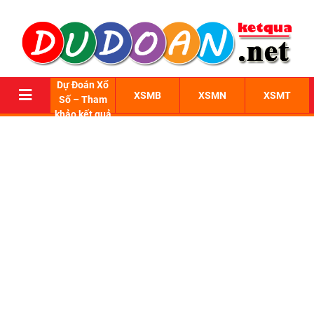
Dự Đoán Xổ
XSMB
XSMN
XSMT
Số – Tham
khảo kết quả
xổ số 3 miền
chính xác