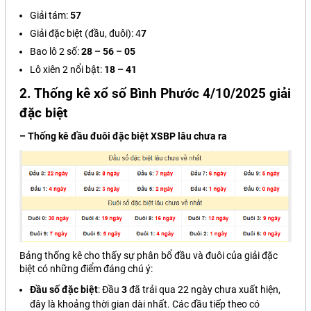
Giải tám:
57
Giải đặc biệt (đầu, đuôi): 4
7
Bao lô 2 số:
28 – 56 – 05
Lô xiên 2 nổi bật:
18 – 41
2. Thống kê xổ số Bình Phước 4/10/2025 giải
đặc biệt
– Thống kê đầu đuôi đặc biệt XSBP lâu chưa ra
Bảng thống kê cho thấy sự phân bổ đầu và đuôi của giải đặc
biệt có những điểm đáng chú ý:
Đầu số đặc biệt
: Đầu
3
đã trải qua 22 ngày chưa xuất hiện,
đây là khoảng thời gian dài nhất. Các đầu tiếp theo có