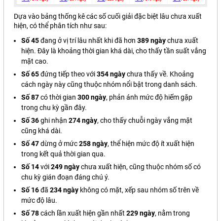
Dựa vào bảng thống kê các số cuối giải đặc biệt lâu chưa xuất
hiện, có thể phân tích như sau:
Số 45
đang ở vị trí lâu nhất khi đã hơn
389 ngày
chưa xuất
hiện. Đây là khoảng thời gian khá dài, cho thấy tần suất vắng
mặt cao.
Số 65
đứng tiếp theo với
354 ngày
chưa thấy về. Khoảng
cách ngày này cũng thuộc nhóm nổi bật trong danh sách.
Số 87
có thời gian
300 ngày
, phản ánh mức độ hiếm gặp
trong chu kỳ gần đây.
Số 36
ghi nhận
274 ngày
, cho thấy chuỗi ngày vắng mặt
cũng khá dài.
Số 47
dừng ở mức
258 ngày
, thể hiện mức độ ít xuất hiện
trong kết quả thời gian qua.
Số 14
với
249 ngày
chưa xuất hiện, cũng thuộc nhóm số có
chu kỳ gián đoạn đáng chú ý.
Số 16
đã
234 ngày
không có mặt, xếp sau nhóm số trên về
mức độ lâu.
Số 78
cách lần xuất hiện gần nhất
229 ngày
, nằm trong