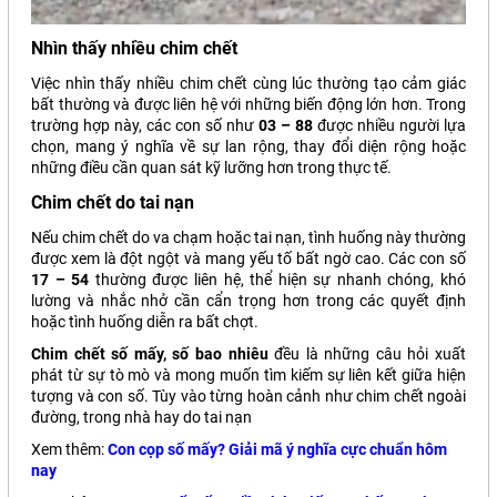
Nhìn thấy nhiều chim chết
Việc nhìn thấy nhiều chim chết cùng lúc thường tạo cảm giác
bất thường và được liên hệ với những biến động lớn hơn. Trong
trường hợp này, các con số như
03 – 88
được nhiều người lựa
chọn, mang ý nghĩa về sự lan rộng, thay đổi diện rộng hoặc
những điều cần quan sát kỹ lưỡng hơn trong thực tế.
Chim chết do tai nạn
Nếu chim chết do va chạm hoặc tai nạn, tình huống này thường
được xem là đột ngột và mang yếu tố bất ngờ cao. Các con số
17 – 54
thường được liên hệ, thể hiện sự nhanh chóng, khó
lường và nhắc nhở cần cẩn trọng hơn trong các quyết định
hoặc tình huống diễn ra bất chợt.
Chim chết số mấy, số bao nhiêu
đều là những câu hỏi xuất
phát từ sự tò mò và mong muốn tìm kiếm sự liên kết giữa hiện
tượng và con số. Tùy vào từng hoàn cảnh như chim chết ngoài
đường, trong nhà hay do tai nạn
Xem thêm:
Con cọp số mấy? Giải mã ý nghĩa cực chuẩn hôm
nay