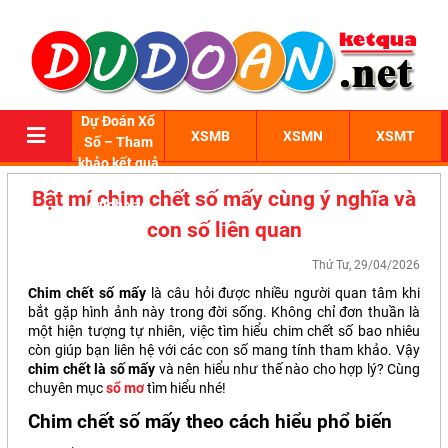
Dự Đoán Xổ
XSMB
XSMN
XSMT
Số – Tham
khảo kết quả
xổ số 3 miền
Bật mí chim chết số mấy cùng ý nghĩa và
chính xác
con số liên quan
Thứ Tư, 29/04/2026
Chim chết số mấy
là câu hỏi được nhiều người quan tâm khi
bắt gặp hình ảnh này trong đời sống. Không chỉ đơn thuần là
một hiện tượng tự nhiên, việc tìm hiểu chim chết số bao nhiêu
còn giúp bạn liên hệ với các con số mang tính tham khảo. Vậy
chim chết là số mấy
và nên hiểu như thế nào cho hợp lý? Cùng
chuyên mục
sổ mơ
tìm hiểu nhé!
Chim chết số mấy theo cách hiểu phổ biến