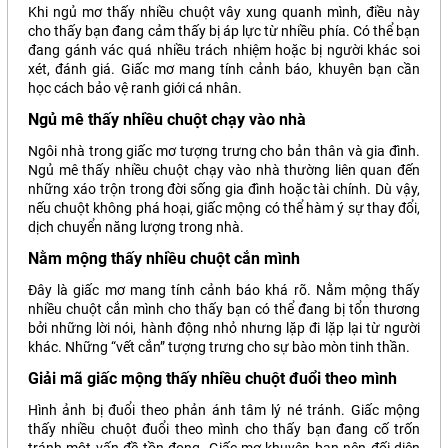
Khi ngủ mơ thấy nhiều chuột vây xung quanh mình, điều này
cho thấy bạn đang cảm thấy bị áp lực từ nhiều phía. Có thể bạn
đang gánh vác quá nhiều trách nhiệm hoặc bị người khác soi
xét, đánh giá. Giấc mơ mang tính cảnh báo, khuyên bạn cần
học cách bảo vệ ranh giới cá nhân.
Ngủ mê thấy nhiều chuột chạy vào nhà
Ngôi nhà trong giấc mơ tượng trưng cho bản thân và gia đình.
Ngủ mê thấy nhiều chuột chạy vào nhà thường liên quan đến
những xáo trộn trong đời sống gia đình hoặc tài chính. Dù vậy,
nếu chuột không phá hoại, giấc mộng có thể hàm ý sự thay đổi,
dịch chuyển năng lượng trong nhà.
Nằm mộng thấy nhiều chuột cắn mình
Đây là giấc mơ mang tính cảnh báo khá rõ. Nằm mộng thấy
nhiều chuột cắn mình cho thấy bạn có thể đang bị tổn thương
bởi những lời nói, hành động nhỏ nhưng lặp đi lặp lại từ người
khác. Những “vết cắn” tượng trưng cho sự bào mòn tinh thần.
Giải mã giấc mộng
thấy nhiều chuột đuổi theo mình
Hình ảnh bị đuổi theo phản ánh tâm lý né tránh. Giấc mộng
thấy nhiều chuột đuổi theo mình cho thấy bạn đang cố trốn