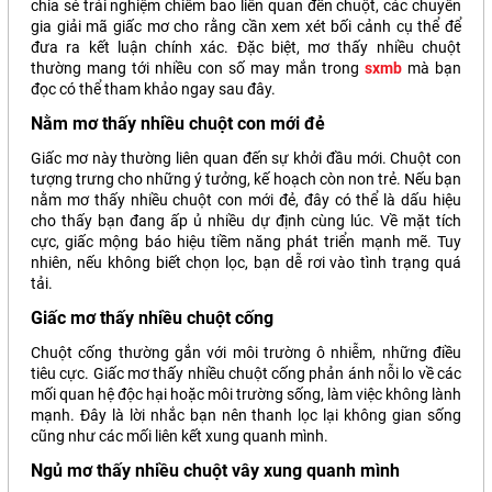
chia sẻ trải nghiệm chiêm bao liên quan đến chuột, các chuyên
gia giải mã giấc mơ cho rằng cần xem xét bối cảnh cụ thể để
đưa ra kết luận chính xác. Đặc biệt, mơ thấy nhiều chuột
thường mang tới nhiều con số may mắn trong
sxmb
mà bạn
đọc có thể tham khảo ngay sau đây.
Nằm mơ thấy nhiều chuột con mới đẻ
Giấc mơ này thường liên quan đến sự khởi đầu mới. Chuột con
tượng trưng cho những ý tưởng, kế hoạch còn non trẻ. Nếu bạn
nằm mơ thấy nhiều chuột con mới đẻ, đây có thể là dấu hiệu
cho thấy bạn đang ấp ủ nhiều dự định cùng lúc. Về mặt tích
cực, giấc mộng báo hiệu tiềm năng phát triển mạnh mẽ. Tuy
nhiên, nếu không biết chọn lọc, bạn dễ rơi vào tình trạng quá
tải.
Giấc mơ thấy nhiều chuột cống
Chuột cống thường gắn với môi trường ô nhiễm, những điều
tiêu cực. Giấc mơ thấy nhiều chuột cống phản ánh nỗi lo về các
mối quan hệ độc hại hoặc môi trường sống, làm việc không lành
mạnh. Đây là lời nhắc bạn nên thanh lọc lại không gian sống
cũng như các mối liên kết xung quanh mình.
Ngủ mơ thấy nhiều chuột vây xung quanh mình