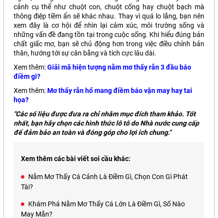
cảnh cụ thể như chuột con, chuột cống hay chuột bạch mà
thông điệp tiềm ẩn sẽ khác nhau. Thay vì quá lo lắng, bạn nên
xem đây là cơ hội để nhìn lại cảm xúc, môi trường sống và
những vấn đề đang tồn tại trong cuộc sống. Khi hiểu đúng bản
chất giấc mơ, bạn sẽ chủ động hơn trong việc điều chỉnh bản
thân, hướng tới sự cân bằng và tích cực lâu dài.
Xem thêm:
Giải mã hiện tượng nằm mơ thấy rắn 3 đầu báo
điềm gì?
Xem thêm:
Mơ thấy rắn hổ mang điềm báo vận may hay tai
họa?
"Các số liệu được đưa ra chỉ nhằm mục đích tham khảo. Tốt
nhất, bạn hãy chọn các hình thức lô tô do Nhà nước cung cấp
để đảm bảo an toàn và đóng góp cho lợi ích chung."
Xem thêm các bài viết soi cầu khác:
Nằm Mơ Thấy Cá Cảnh Là Điềm Gì, Chọn Con Gì Phát
Tài?
Khám Phá Nằm Mơ Thấy Cá Lớn Là Điềm Gì, Số Nào
May Mắn?