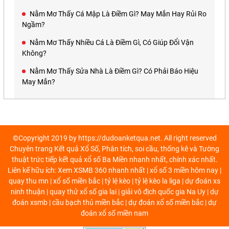
Nằm Mơ Thấy Cá Mập Là Điềm Gì? May Mắn Hay Rủi Ro
Ngầm?
Nằm Mơ Thấy Nhiều Cá Là Điềm Gì, Có Giúp Đổi Vận
Không?
Nằm Mơ Thấy Sửa Nhà Là Điềm Gì? Có Phải Báo Hiệu
May Mắn?
©Copyright 2019 by https://dudoanketqua.net. All right reserved
Chuyên trang Kết quả Xổ Số, Phân tích, soi cầu, thống kê và Tường
thuật trức tiếp kết quả xổ số Ba Miền nhanh nhất, chính xác nhất.
Liên kế hữu ích: Xem
XSMB 360
nhanh nhất |
xổ số 3 miền
hôm nay |
quay thu mn
|
xổ số miền bắc
|
tỷ lệ kèo
|
tỷ lệ kèo la liga
|
dự đoán xs
ninh thuận
|
quay thử xổ số gia lai
|
giải vô địch quốc gia Na Uy
|
dự
đoán xsmb
|
cầu bạch thủ miền bắc
|
dự đoán xổ số miền bắc
|
dự
đoán xổ số miền nam