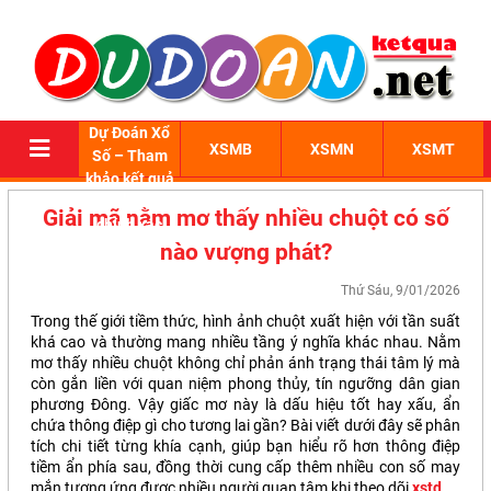
Dự Đoán Xổ
XSMB
XSMN
XSMT
Số – Tham
khảo kết quả
xổ số 3 miền
Giải mã nằm mơ thấy nhiều chuột có số
chính xác
nào vượng phát?
Thứ Sáu, 9/01/2026
Trong thế giới tiềm thức, hình ảnh chuột xuất hiện với tần suất
khá cao và thường mang nhiều tầng ý nghĩa khác nhau. Nằm
mơ thấy nhiều chuột không chỉ phản ánh trạng thái tâm lý mà
còn gắn liền với quan niệm phong thủy, tín ngưỡng dân gian
phương Đông. Vậy giấc mơ này là dấu hiệu tốt hay xấu, ẩn
chứa thông điệp gì cho tương lai gần? Bài viết dưới đây sẽ phân
tích chi tiết từng khía cạnh, giúp bạn hiểu rõ hơn thông điệp
tiềm ẩn phía sau, đồng thời cung cấp thêm nhiều con số may
mắn tương ứng được nhiều người quan tâm khi theo dõi
xstd
.