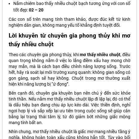
Nằm chiêm bao thấy nhiều chuột bạch tương ứng với con số
tốt đẹp:
02 – 20
Các con số trên mang tính tham khảo, được đúc kết từ kinh
nghiệm dân gian, không mang yếu tố khẳng định tuyệt đối.
Lời khuyên từ chuyên gia phong thủy khi mơ
thấy nhiều chuột
Theo các chuyên gia phong thủy, khi
mơ thấy nhiều chuột
, điều
quan trọng không nằm ở việc lo lắng điềm xấu hay mong chờ
may mắn, mà là cách bạn điều chỉnh năng lượng sống. Trước
hết, hãy rà soát lại môi trường xung quanh: không gian sống có
gọn gàng, sạch sẽ hay không. Chuột trong mơ thường xuất
hiện khi năng lượng bị “ứ đọng”.
Bên cạnh đó, chuyên gia khuyên bạn nên chú ý đến sức khỏe
tinh thần. Nếu nằm mơ thấy nhiều chuột lặp đi lặp lại, đó có thể
là dấu hiệu bạn đang chịu áp lực kéo dài. Việc thiền định, nghỉ
ngơi hợp lý và sắp xếp lại ưu tiên trong cuộc sống sẽ giúp cân
bằng lại trạng thái tâm lý, từ đó giảm bớt những giấc mộng
mang tính bất an.
Nhìn chung, mơ thấy nhiều chuột là giấc mơ mang nhiều tầng ý
nghĩa, không hoàn toàn xấu cũng không hẳn tốt. Tùy vào bối