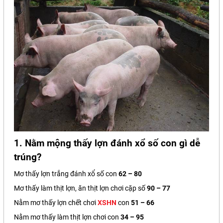
1. Nằm mộng thấy lợn đánh xổ số con gì dễ
trúng?
Mơ thấy lợn trắng đánh xổ số con
62 – 80
Mơ thấy làm thịt lợn, ăn thịt lợn chơi cặp số
90 – 77
Nằm mơ thấy lợn chết chơi
XSHN
con
51 – 66
Nằm mơ thấy làm thịt lợn chơi con
34 – 95