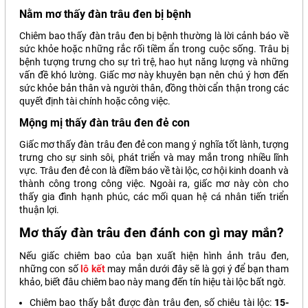
Nằm mơ thấy đàn trâu đen bị bệnh
Chiêm bao thấy đàn trâu đen bị bệnh thường là lời cảnh báo về
sức khỏe hoặc những rắc rối tiềm ẩn trong cuộc sống. Trâu bị
bệnh tượng trưng cho sự trì trệ, hao hụt năng lượng và những
vấn đề khó lường. Giấc mơ này khuyên bạn nên chú ý hơn đến
sức khỏe bản thân và người thân, đồng thời cẩn thận trong các
quyết định tài chính hoặc công việc.
Mộng mị thấy đàn trâu đen đẻ con
Giấc mơ thấy đàn trâu đen đẻ con mang ý nghĩa tốt lành, tượng
trưng cho sự sinh sôi, phát triển và may mắn trong nhiều lĩnh
vực. Trâu đen đẻ con là điềm báo về tài lộc, cơ hội kinh doanh và
thành công trong công việc. Ngoài ra, giấc mơ này còn cho
thấy gia đình hạnh phúc, các mối quan hệ cá nhân tiến triển
thuận lợi.
Mơ thấy đàn trâu đen đánh con gì may mắn?
Nếu giấc chiêm bao của bạn xuất hiện hình ảnh trâu đen,
những con số
lô kết
may mắn dưới đây sẽ là gợi ý để bạn tham
khảo, biết đâu chiêm bao này mang đến tín hiệu tài lộc bất ngờ.
Chiêm bao thấy bắt được đàn trâu đen, số chiêu tài lộc:
15-