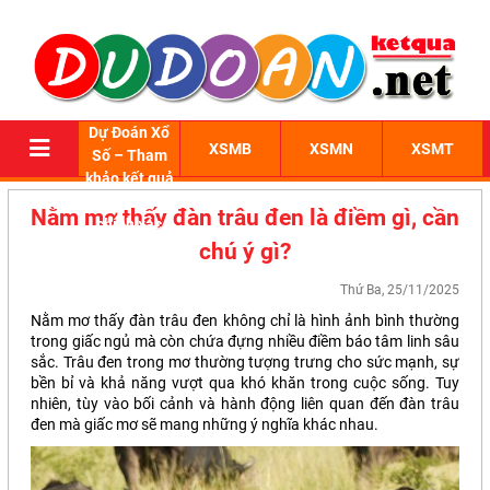
Dự Đoán Xổ
XSMB
XSMN
XSMT
Số – Tham
khảo kết quả
xổ số 3 miền
Nằm mơ thấy đàn trâu đen là điềm gì, cần
chính xác
chú ý gì?
Thứ Ba, 25/11/2025
Nằm mơ thấy đàn trâu đen không chỉ là hình ảnh bình thường
trong giấc ngủ mà còn chứa đựng nhiều điềm báo tâm linh sâu
sắc. Trâu đen trong mơ thường tượng trưng cho sức mạnh, sự
bền bỉ và khả năng vượt qua khó khăn trong cuộc sống. Tuy
nhiên, tùy vào bối cảnh và hành động liên quan đến đàn trâu
đen mà giấc mơ sẽ mang những ý nghĩa khác nhau.