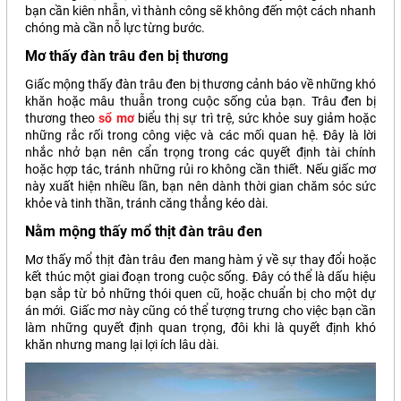
bạn cần kiên nhẫn, vì thành công sẽ không đến một cách nhanh
chóng mà cần nỗ lực từng bước.
Mơ thấy đàn trâu đen bị thương
Giấc mộng thấy đàn trâu đen bị thương cảnh báo về những khó
khăn hoặc mâu thuẫn trong cuộc sống của bạn. Trâu đen bị
thương theo
sổ mơ
biểu thị sự trì trệ, sức khỏe suy giảm hoặc
những rắc rối trong công việc và các mối quan hệ. Đây là lời
nhắc nhở bạn nên cẩn trọng trong các quyết định tài chính
hoặc hợp tác, tránh những rủi ro không cần thiết. Nếu giấc mơ
này xuất hiện nhiều lần, bạn nên dành thời gian chăm sóc sức
khỏe và tinh thần, tránh căng thẳng kéo dài.
Nằm mộng thấy mổ thịt đàn trâu đen
Mơ thấy mổ thịt đàn trâu đen mang hàm ý về sự thay đổi hoặc
kết thúc một giai đoạn trong cuộc sống. Đây có thể là dấu hiệu
bạn sắp từ bỏ những thói quen cũ, hoặc chuẩn bị cho một dự
án mới. Giấc mơ này cũng có thể tượng trưng cho việc bạn cần
làm những quyết định quan trọng, đôi khi là quyết định khó
khăn nhưng mang lại lợi ích lâu dài.