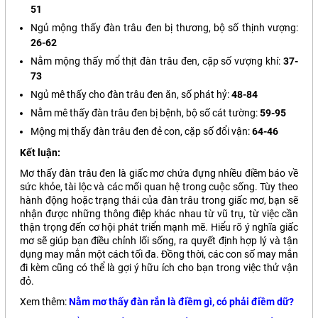
51
Ngủ mộng thấy đàn trâu đen bị thương, bộ số thịnh vượng:
26-62
Nằm mộng thấy mổ thịt đàn trâu đen, cặp số vượng khí:
37-
73
Ngủ mê thấy cho đàn trâu đen ăn, số phát hỷ:
48-84
Nằm mê thấy đàn trâu đen bị bệnh, bộ số cát tường:
59-95
Mộng mị thấy đàn trâu đen đẻ con, cặp số đổi vận:
64-46
Kết luận:
Mơ thấy đàn trâu đen là giấc mơ chứa đựng nhiều điềm báo về
sức khỏe, tài lộc và các mối quan hệ trong cuộc sống. Tùy theo
hành động hoặc trạng thái của đàn trâu trong giấc mơ, bạn sẽ
nhận được những thông điệp khác nhau từ vũ trụ, từ việc cần
thận trọng đến cơ hội phát triển mạnh mẽ. Hiểu rõ ý nghĩa giấc
mơ sẽ giúp bạn điều chỉnh lối sống, ra quyết định hợp lý và tận
dụng may mắn một cách tối đa. Đồng thời, các con số may mắn
đi kèm cũng có thể là gợi ý hữu ích cho bạn trong việc thử vận
đỏ.
Xem thêm:
Nằm mơ thấy đàn rắn là điềm gì, có phải điềm dữ?