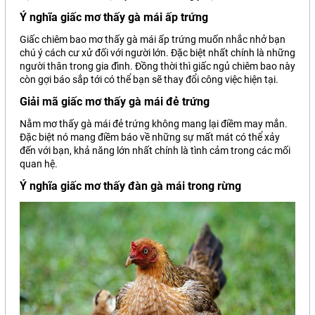
Ý nghĩa giấc mơ thấy gà mái ấp trứng
Giấc chiêm bao mơ thấy gà mái ấp trứng muốn nhắc nhở bạn
chú ý cách cư xử đối với người lớn. Đặc biệt nhất chính là những
người thân trong gia đình. Đồng thời thì giấc ngủ chiêm bao này
còn gợi báo sắp tới có thể bạn sẽ thay đổi công việc hiện tại.
Giải mã giấc mơ thấy gà mái đẻ trứng
Nằm mơ thấy gà mái đẻ trứng không mang lại điềm may mắn.
Đặc biệt nó mang điềm báo về những sự mất mát có thể xảy
đến với bạn, khả năng lớn nhất chính là tình cảm trong các mối
quan hệ.
Ý nghĩa giấc mơ thấy đàn gà mái trong rừng