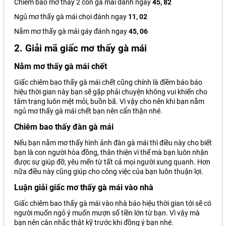
Chiêm bao mơ thấy 2 con gà mái đánh ngay
45, 82
Ngủ mơ thấy gà mái chọi đánh ngay
11, 02
Nằm mơ thấy gà mái gáy đánh ngay
45, 06
2.
Giải mã giấc mơ
thấy gà mái
Nằm mơ thấy gà mái chết
Giấc chiêm bao thấy gà mái chết cũng chính là điềm báo báo
hiệu thời gian này bạn sẽ gặp phải chuyện không vui khiến cho
tâm trạng luôn mệt mỏi, buồn bã. Vì vậy cho nên khi bạn nằm
ngủ mơ thấy gà mái chết bạn nên cẩn thận nhé.
Chiêm bao thấy đàn gà mái
Nếu bạn nằm mơ thấy hình ảnh đàn gà mái thì điều này cho biết
bạn là con người hòa đồng, thân thiện vì thế mà bạn luôn nhận
được sự giúp đỡ, yêu mến từ tất cả mọi người xung quanh. Hơn
nữa điều này cũng giúp cho công việc của bạn luôn thuận lợi.
Luận giải giấc mơ thấy
gà mái vào nhà
Giấc chiêm bao thấy gà mái vào nhà báo hiệu thời gian tới sẽ có
người muốn ngỏ ý muốn mượn số tiền lớn từ bạn. Vì vậy mà
bạn nên cân nhắc thật kỹ trước khi đồng ý bạn nhé.