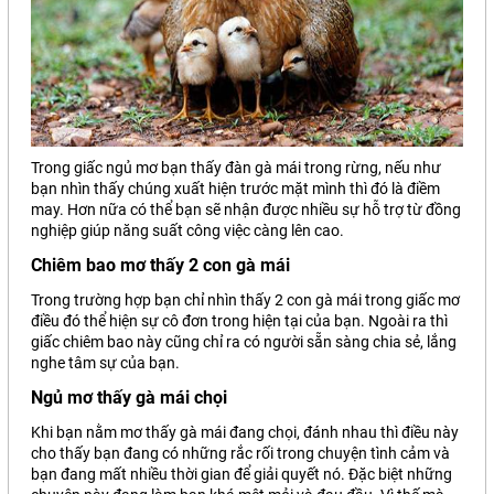
Trong giấc ngủ mơ bạn thấy đàn gà mái trong rừng, nếu như
bạn nhìn thấy chúng xuất hiện trước mặt mình thì đó là điềm
may. Hơn nữa có thể bạn sẽ nhận được nhiều sự hỗ trợ từ đồng
nghiệp giúp năng suất công việc càng lên cao.
Chiêm bao mơ thấy 2 con gà mái
Trong trường hợp bạn chỉ nhìn thấy 2 con gà mái trong giấc mơ
điều đó thể hiện sự cô đơn trong hiện tại của bạn. Ngoài ra thì
giấc chiêm bao này cũng chỉ ra có người sẵn sàng chia sẻ, lắng
nghe tâm sự của bạn.
Ngủ mơ thấy gà mái chọi
Khi bạn nằm mơ thấy gà mái đang chọi, đánh nhau thì điều này
cho thấy bạn đang có những rắc rối trong chuyện tình cảm và
bạn đang mất nhiều thời gian để giải quyết nó. Đặc biệt những