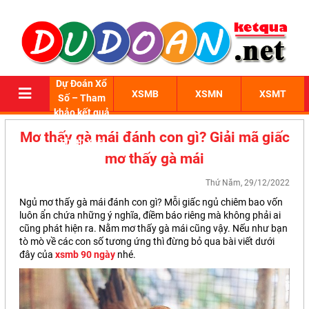
Dự Đoán Xổ
XSMB
XSMN
XSMT
Số – Tham
khảo kết quả
xổ số 3 miền
Mơ thấy gà mái đánh con gì? Giải mã giấc
chính xác
mơ thấy gà mái
Thứ Năm, 29/12/2022
Ngủ mơ thấy gà mái đánh con gì? Mỗi giấc ngủ chiêm bao vốn
luôn ẩn chứa những ý nghĩa, điềm báo riêng mà không phải ai
cũng phát hiện ra. Nằm mơ thấy gà mái cũng vậy. Nếu như bạn
tò mò về các con số tương ứng thì đừng bỏ qua bài viết dưới
đây của
xsmb 90 ngày
nhé.