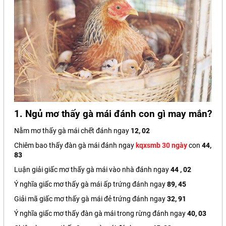
1. Ngủ mơ thấy gà mái đánh con gì may mắn?
Nằm mơ thấy gà mái chết đánh ngay
12, 02
Chiêm bao thấy đàn gà mái đánh ngay
kqxsmb 30 ngày
con
44,
83
Luận giải giấc mơ thấy gà mái vào nhà đánh ngay
44 , 02
Ý nghĩa giấc mơ thấy gà mái ấp trứng đánh ngay
89, 45
Giải mã giấc mơ thấy gà mái đẻ trứng đánh ngay
32, 91
Ý nghĩa giấc mơ thấy đàn gà mái trong rừng đánh ngay
40, 03