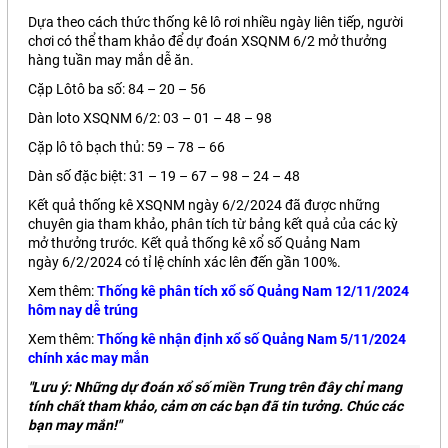
Dựa theo cách thức thống kê lô rơi nhiều ngày liên tiếp, người
chơi có thể tham khảo để dự đoán XSQNM 6/2 mở thưởng
hàng tuần may mắn dễ ăn.
Cặp Lôtô ba số: 84 – 20 – 56
Dàn loto XSQNM 6/2: 03 – 01 – 48 – 98
Cặp lô tô bạch thủ: 59 – 78 – 66
Dàn số đặc biệt: 31 – 19 – 67 – 98 – 24 – 48
Kết quả thống kê XSQNM ngày 6/2/2024 đã được những
chuyên gia tham khảo, phân tích từ bảng kết quả của các kỳ
mở thưởng trước. Kết quả thống kê xổ số Quảng Nam
ngày 6/2/2024 có tỉ lệ chính xác lên đến gần 100%.
Xem thêm:
Thống kê phân tích xổ số Quảng Nam 12/11/2024
hôm nay dễ trúng
Xem thêm:
Thống kê nhận định xổ số Quảng Nam 5/11/2024
chính xác may mắn
"Lưu ý: Những dự đoán xổ số miền Trung trên đây chỉ mang
tính chất tham khảo, cảm ơn các bạn đã tin tưởng. Chúc các
bạn may mắn!"