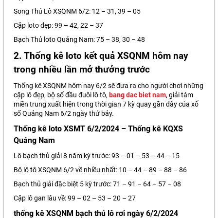
Song Thủ Lô XSQNM 6/2: 12 – 31, 39 – 05
Cặp loto đẹp: 99 – 42, 22 – 37
Bạch Thủ loto Quảng Nam: 75 – 38, 30 – 48
2. Thống kê loto kết quả XSQNM hôm nay
trong nhiều lần mở thưởng trước
Thống kê XSQNM hôm nay 6/2 sẽ đưa ra cho người chơi những
cặp lô đẹp, bộ số đầu đuôi lô tô,
bang dac biet nam
, giải tám
miền trung xuất hiện trong thời gian 7 kỳ quay gần đây của xổ
số Quảng Nam 6/2 ngày thứ bảy.
Thống kê loto XSMT 6/2/2024 – Thống kê KQXS
Quảng Nam
Lô bạch thủ giải 8 năm kỳ trước: 93 – 01 – 53 – 44 – 15
Bộ lô tô XSQNM 6/2 về nhiều nhất: 10 – 44 – 89 – 88 – 86
Bạch thủ giải đặc biệt 5 kỳ trước: 71 – 91 – 64 – 57 – 08
Cặp lô gan lâu về: 99 – 02 – 53 – 20 – 27
thống kê XSQNM bạch thủ lô rơi ngày 6/2/2024