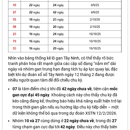
Nhìn vào bảng thống kê lô gan Tây Ninh, có thể thấy rõ bức
tranh phân hóa rất mạnh giữa các cặp số đang “nằm im” dài
ngày và nhóm gan trung hạn đang tích tụ áp lực quay lại, đặc
biệt khi dự đoán xổ số Tây Ninh ngày 12 tháng 2 đang được
nhiều người quan tâm để đối chiếu chu kỳ.
07
là tâm điểm chú ý khi đã
42 ngày chưa về
, tiệm cận
mốc
gan cực đại 45 ngày
. Khoảng cách này cho thấy chu kỳ đã
kéo căng đáng kể, thường báo hiệu khả năng xuất hiện trở lại
trong thời gian gần nếu xu hướng lặp chu kỳ tiếp diễn – một
dữ kiện không thể bỏ qua trong dự đoán XSTN 12/2/2026.
Nhóm
10 và 27
cùng dừng ở
22 ngày chưa về
, trong đó
27
từng chạm gan cực đại tới
42 ngày
. Điều này cho thấy biên