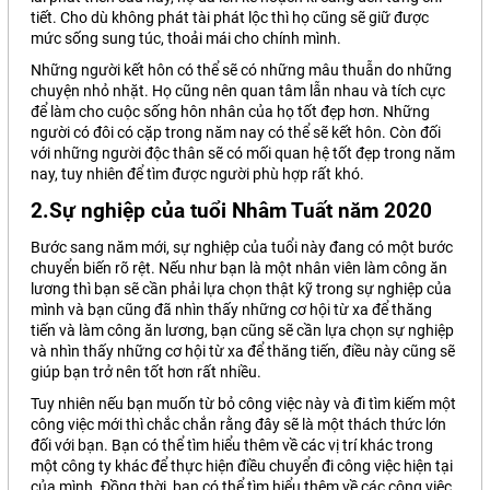
tiết. Cho dù không phát tài phát lộc thì họ cũng sẽ giữ được
mức sống sung túc, thoải mái cho chính mình.
Những người kết hôn có thể sẽ có những mâu thuẫn do những
chuyện nhỏ nhặt. Họ cũng nên quan tâm lẫn nhau và tích cực
để làm cho cuộc sống hôn nhân của họ tốt đẹp hơn. Những
người có đôi có cặp trong năm nay có thể sẽ kết hôn. Còn đối
với những người độc thân sẽ có mối quan hệ tốt đẹp trong năm
nay, tuy nhiên để tìm được người phù hợp rất khó.
2.Sự nghiệp của tuổi Nhâm Tuất năm 2020
Bước sang năm mới, sự nghiệp của tuổi này đang có một bước
chuyển biến rõ rệt. Nếu như bạn là một nhân viên làm công ăn
lương thì bạn sẽ cần phải lựa chọn thật kỹ trong sự nghiệp của
mình và bạn cũng đã nhìn thấy những cơ hội từ xa để thăng
tiến và làm công ăn lương, bạn cũng sẽ cần lựa chọn sự nghiệp
và nhìn thấy những cơ hội từ xa để thăng tiến, điều này cũng sẽ
giúp bạn trở nên tốt hơn rất nhiều.
Tuy nhiên nếu bạn muốn từ bỏ công việc này và đi tìm kiếm một
công việc mới thì chắc chắn rằng đây sẽ là một thách thức lớn
đối với bạn. Bạn có thể tìm hiểu thêm về các vị trí khác trong
một công ty khác để thực hiện điều chuyển đi công việc hiện tại
của mình. Đồng thời, bạn có thể tìm hiểu thêm về các công việc