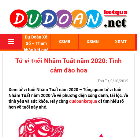
Dự Đoán Xổ
XSMB
XSMN
XSMT
Số – Tham
khảo kết quả
xổ số 3 miền
Tử vi tuổi Nhâm Tuất năm 2020: Tình
chính xác
cảm đào hoa
Thứ Tư, 9/10/2019
Xem tử vi tuổi Nhâm Tuất năm 2020 – Tổng quan tử vi tuổi
Nhâm Tuất năm 2020 về về phương diện công danh, tài lộc, về
tình yêu và sức khỏe. Hãy cùng
dudoanketqua
đi tìm hiểu rõ
hơn về tuổi này nhé.