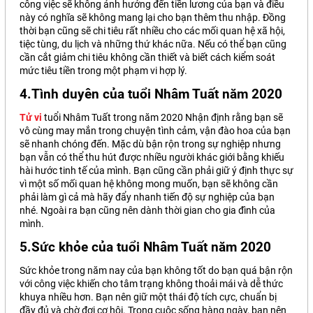
công việc sẽ không ảnh hưởng đến tiền lương của bạn và điều
này có nghĩa sẽ không mang lại cho bạn thêm thu nhập. Đồng
thời bạn cũng sẽ chi tiêu rất nhiều cho các mối quan hệ xã hội,
tiệc tùng, du lịch và những thứ khác nữa. Nếu có thể bạn cũng
cần cắt giảm chi tiêu không cần thiết và biết cách kiểm soát
mức tiêu tiền trong một phạm vi hợp lý.
4.Tình duyên của tuổi Nhâm Tuất năm 2020
Tử vi
tuổi Nhâm Tuất trong năm 2020 Nhận định rằng bạn sẽ
vô cùng may mắn trong chuyện tình cảm, vận đào hoa của bạn
sẽ nhanh chóng đến. Mặc dù bận rộn trong sự nghiệp nhưng
bạn vẫn có thể thu hút được nhiều người khác giới bằng khiếu
hài hước tinh tế của mình. Bạn cũng cần phải giữ ý định thực sự
vì một số mối quan hệ không mong muốn, bạn sẽ không cần
phải làm gì cả mà hãy đẩy nhanh tiến độ sự nghiệp của bạn
nhé. Ngoài ra bạn cũng nên dành thời gian cho gia đình của
mình.
5.Sức khỏe của tuổi Nhâm Tuất năm 2020
Sức khỏe trong năm nay của bạn không tốt do bạn quá bận rộn
với công việc khiến cho tâm trạng không thoải mái và dễ thức
khuya nhiều hơn. Bạn nên giữ một thái độ tích cực, chuẩn bị
đầy đủ và chờ đợi cơ hội. Trong cuộc sống hàng ngày, bạn nên