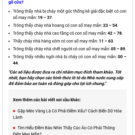
gõ cửa?
Trông thấy nhà bị cháy một góc
thống kê giải đặc biệt
có con
số may mắn:
19 – 37
.
Trông thấy cháy nhà hoang có con số may mắn:
23 – 54
.
Trông thấy cháy nhà cao tầng có con số may mắn:
42 – 78
.
Thấy cháy nhà hàng xóm có con số may mắn:
11 – 63
.
Trông thấy cháy nhà chết người có con số may mắn:
05 – 89
.
Trông thấy nhiều ngôi nhà bị cháy có con số may mắn:
00 –
44
.
"Các số liệu được đưa ra chỉ nhằm mục đích tham khảo. Tốt
nhất, bạn hãy chọn các hình thức lô tô do Nhà nước cung cấp
để đảm bảo an toàn và đóng góp cho lợi ích chung."
Xem thêm các bài viết soi cầu khác:
Gặp Mèo Vàng Là Có Phải Điềm Xấu? Cách Biến Dữ Hóa
Lành
Tìm Hiểu Điềm Báo Nhìn Thấy Cúc Áo Có Phải Thông
Điệp May Mắn?