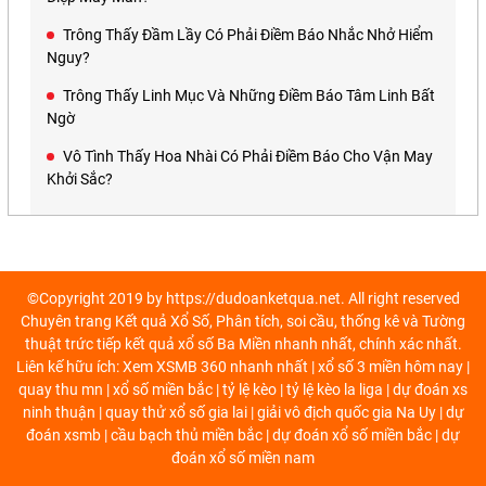
Trông Thấy Đầm Lầy Có Phải Điềm Báo Nhắc Nhở Hiểm
Nguy?
Trông Thấy Linh Mục Và Những Điềm Báo Tâm Linh Bất
Ngờ
Vô Tình Thấy Hoa Nhài Có Phải Điềm Báo Cho Vận May
Khởi Sắc?
©Copyright 2019 by https://dudoanketqua.net. All right reserved
Chuyên trang Kết quả Xổ Số, Phân tích, soi cầu, thống kê và Tường
thuật trức tiếp kết quả xổ số Ba Miền nhanh nhất, chính xác nhất.
Liên kế hữu ích: Xem
XSMB 360
nhanh nhất |
xổ số 3 miền
hôm nay |
quay thu mn
|
xổ số miền bắc
|
tỷ lệ kèo
|
tỷ lệ kèo la liga
|
dự đoán xs
ninh thuận
|
quay thử xổ số gia lai
|
giải vô địch quốc gia Na Uy
|
dự
đoán xsmb
|
cầu bạch thủ miền bắc
|
dự đoán xổ số miền bắc
|
dự
đoán xổ số miền nam