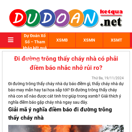
Dự Đoán Xổ
XSMB
XSMN
XSMT
Số – Tham
khảo kết quả
xổ số 3 miền
Đi đường trông thấy cháy nhà có phải
chính xác
điềm báo nhắc nhở rủi ro?
Thứ Ba, 19/11/2024
Đi đường trông thấy cháy nhà dự báo điềm gì, thấy cháy nhà dự
báo may mắn hay tai họa sắp tới? Đi đường trông thấy cháy
nhà con số nào được cát tinh trợ giúp trong
xsmb
? Giải thích ý
nghĩa điềm báo gặp cháy nhà ngay sau đây.
Giải mã ý nghĩa
điềm báo đi đường trông
thấy cháy nhà