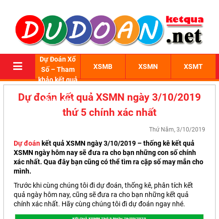
Dự Đoán Xổ
XSMB
XSMN
XSMT
Số – Tham
khảo kết quả
xổ số 3 miền
Dự đoán kết quả XSMN ngày 3/10/2019
chính xác
thứ 5 chính xác nhất
Thứ Năm, 3/10/2019
Dự đoán
kết quả XSMN ngày 3/10/2019 – thống kê kết quả
XSMN ngày hôm nay sẽ đưa ra cho bạn những con số chính
xác nhất. Qua đây bạn cũng có thể tìm ra cặp số may mắn cho
mình.
Trước khi cùng chúng tôi đi dự đoán, thống kê, phân tích kết
quả ngày hôm nay, cũng sẽ đưa ra cho bạn những kết quả
chính xác nhất. Hãy cùng chúng tôi đi dự đoán ngay nhé.