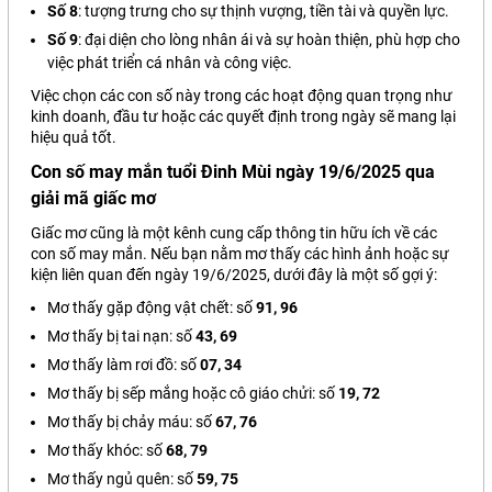
Số 8
: tượng trưng cho sự thịnh vượng, tiền tài và quyền lực.
Số 9
: đại diện cho lòng nhân ái và sự hoàn thiện, phù hợp cho
việc phát triển cá nhân và công việc.
Việc chọn các con số này trong các hoạt động quan trọng như
kinh doanh, đầu tư hoặc các quyết định trong ngày sẽ mang lại
hiệu quả tốt.
Con số may mắn tuổi Đinh Mùi ngày 19/6/2025 qua
giải mã giấc mơ
Giấc mơ cũng là một kênh cung cấp thông tin hữu ích về các
con số may mắn. Nếu bạn nằm mơ thấy các hình ảnh hoặc sự
kiện liên quan đến ngày 19/6/2025, dưới đây là một số gợi ý:
Mơ thấy gặp động vật chết: số
91, 96
Mơ thấy bị tai nạn: số
43, 69
Mơ thấy làm rơi đồ: số
07, 34
Mơ thấy bị sếp mắng hoặc cô giáo chửi: số
19, 72
Mơ thấy bị chảy máu: số
67, 76
Mơ thấy khóc: số
68, 79
Mơ thấy ngủ quên: số
59, 75