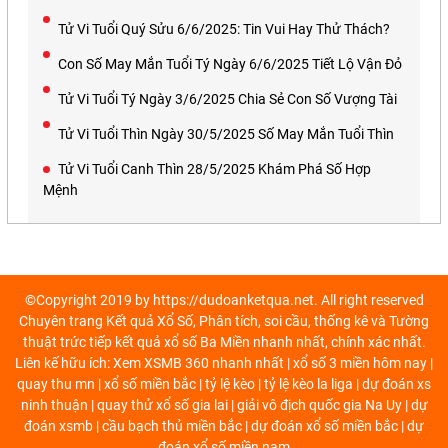
Tử Vi Tuổi Quý Sửu 6/6/2025: Tin Vui Hay Thử Thách?
Con Số May Mắn Tuổi Tý Ngày 6/6/2025 Tiết Lộ Vận Đỏ
Tử Vi Tuổi Tý Ngày 3/6/2025 Chia Sẻ Con Số Vượng Tài
Tử Vi Tuổi Thìn Ngày 30/5/2025 Số May Mắn Tuổi Thìn
Tử Vi Tuổi Canh Thìn 28/5/2025 Khám Phá Số Hợp
Mệnh
©Copyright 2019 by https://dudoanketqua.net. All right reserved
Chuyên trang Kết quả Xổ Số, Phân tích, soi cầu, thống kê và Tường
thuật trức tiếp kết quả xổ số Ba Miền nhanh nhất, chính xác nhất.
Liên kế hữu ích: Xem
XSMB 360
nhanh nhất |
xổ số 3 miền
hôm nay |
quay thu mn
|
xổ số miền bắc
|
tỷ lệ kèo
|
tỷ lệ kèo la liga
|
dự đoán xs
ninh thuận
|
quay thử xổ số gia lai
|
giải vô địch quốc gia Na Uy
|
dự
đoán xsmb
|
cầu bạch thủ miền bắc
|
dự đoán xổ số miền bắc
|
dự
đoán xổ số miền nam