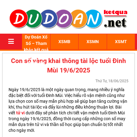
Dự Đoán Xổ
XSMB
XSMN
XSMT
Số – Tham
khảo kết quả
xổ số 3 miền
Con số vàng khai thông tài lộc tuổi Đinh
chính xác
Mùi 19/6/2025
Thứ Tư, 18/06/2025
Ngày 19/6/2025 là một ngày quan trọng, mang nhiều ý nghĩa
đặc biệt đối với tuổi Đinh Mùi. Việc hiểu rõ vận mệnh cũng như
lựa chọn con số may mắn phù hợp sẽ giúp bạn tăng cường vận
khí, thu hút tài lộc và đẩy lùi những điều không thuận lợi. Bài
viết
tử vi
dưới đây sẽ phân tích chi tiết vận mệnh tuổi Đinh Mùi
trong ngày 19/6/2025, đồng thời cung cấp những con số may
mắn dựa trên tử vi và thần số học giúp bạn chuẩn bị tốt nhất
cho ngày mới.