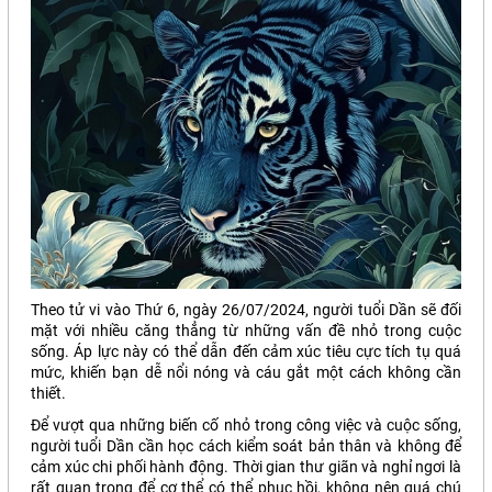
Theo tử vi vào Thứ 6, ngày 26/07/2024, người tuổi Dần sẽ đối
mặt với nhiều căng thẳng từ những vấn đề nhỏ trong cuộc
sống. Áp lực này có thể dẫn đến cảm xúc tiêu cực tích tụ quá
mức, khiến bạn dễ nổi nóng và cáu gắt một cách không cần
thiết.
Để vượt qua những biến cố nhỏ trong công việc và cuộc sống,
người tuổi Dần cần học cách kiểm soát bản thân và không để
cảm xúc chi phối hành động. Thời gian thư giãn và nghỉ ngơi là
rất quan trọng để cơ thể có thể phục hồi, không nên quá chú