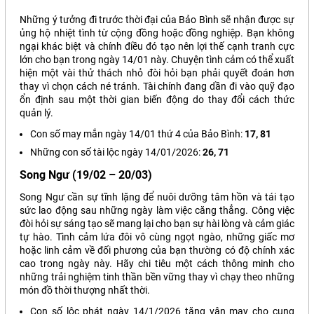
Những ý tưởng đi trước thời đại của Bảo Bình sẽ nhận được sự
ủng hộ nhiệt tình từ cộng đồng hoặc đồng nghiệp. Bạn không
ngại khác biệt và chính điều đó tạo nên lợi thế cạnh tranh cực
lớn cho bạn trong ngày 14/01 này. Chuyện tình cảm có thể xuất
hiện một vài thử thách nhỏ đòi hỏi bạn phải quyết đoán hơn
thay vì chọn cách né tránh. Tài chính đang dần đi vào quỹ đạo
ổn định sau một thời gian biến động do thay đổi cách thức
quản lý.
Con số may mắn ngày 14/01 thứ 4 của Bảo Bình:
17, 81
Những con số tài lộc ngày 14/01/2026:
26, 71
Song Ngư (19/02 – 20/03)
Song Ngư cần sự tĩnh lặng để nuôi dưỡng tâm hồn và tái tạo
sức lao động sau những ngày làm việc căng thẳng. Công việc
đòi hỏi sự sáng tạo sẽ mang lại cho bạn sự hài lòng và cảm giác
tự hào. Tình cảm lứa đôi vô cùng ngọt ngào, những giấc mơ
hoặc linh cảm về đối phương của bạn thường có độ chính xác
cao trong ngày này. Hãy chi tiêu một cách thông minh cho
những trải nghiệm tinh thần bền vững thay vì chạy theo những
món đồ thời thượng nhất thời.
Con số lộc phát ngày 14/1/2026 tăng vận may cho cung