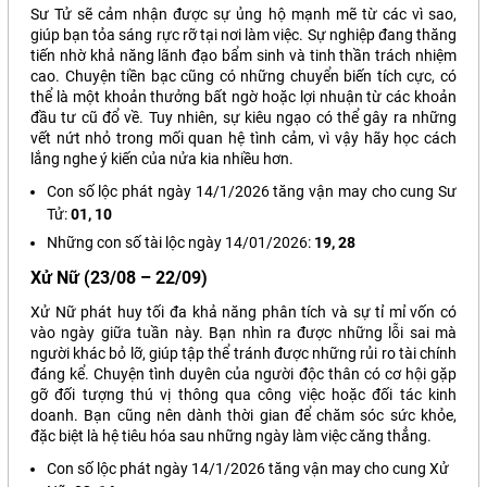
Sư Tử sẽ cảm nhận được sự ủng hộ mạnh mẽ từ các vì sao,
giúp bạn tỏa sáng rực rỡ tại nơi làm việc. Sự nghiệp đang thăng
tiến nhờ khả năng lãnh đạo bẩm sinh và tinh thần trách nhiệm
cao. Chuyện tiền bạc cũng có những chuyển biến tích cực, có
thể là một khoản thưởng bất ngờ hoặc lợi nhuận từ các khoản
đầu tư cũ đổ về. Tuy nhiên, sự kiêu ngạo có thể gây ra những
vết nứt nhỏ trong mối quan hệ tình cảm, vì vậy hãy học cách
lắng nghe ý kiến của nửa kia nhiều hơn.
Con số lộc phát ngày 14/1/2026 tăng vận may cho cung Sư
Tử:
01, 10
Những con số tài lộc ngày 14/01/2026:
19, 28
Xử Nữ (23/08 – 22/09)
Xử Nữ phát huy tối đa khả năng phân tích và sự tỉ mỉ vốn có
vào ngày giữa tuần này. Bạn nhìn ra được những lỗi sai mà
người khác bỏ lỡ, giúp tập thể tránh được những rủi ro tài chính
đáng kể. Chuyện tình duyên của người độc thân có cơ hội gặp
gỡ đối tượng thú vị thông qua công việc hoặc đối tác kinh
doanh. Bạn cũng nên dành thời gian để chăm sóc sức khỏe,
đặc biệt là hệ tiêu hóa sau những ngày làm việc căng thẳng.
Con số lộc phát ngày 14/1/2026 tăng vận may cho cung Xử