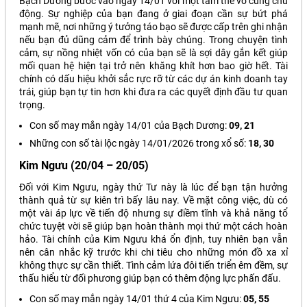
Bạch Dương bước vào ngày 14/01 với một tâm thế vô cùng chủ
động. Sự nghiệp của bạn đang ở giai đoạn cần sự bứt phá
mạnh mẽ, nơi những ý tưởng táo bạo sẽ được cấp trên ghi nhận
nếu bạn đủ dũng cảm để trình bày chúng. Trong chuyện tình
cảm, sự nồng nhiệt vốn có của bạn sẽ là sợi dây gắn kết giúp
mối quan hệ hiện tại trở nên khăng khít hơn bao giờ hết. Tài
chính có dấu hiệu khởi sắc rực rỡ từ các dự án kinh doanh tay
trái, giúp bạn tự tin hơn khi đưa ra các quyết định đầu tư quan
trọng.
Con số may mắn ngày 14/01 của Bạch Dương:
09, 21
Những con số tài lộc ngày 14/01/2026 trong
xổ số
:
18, 30
Kim Ngưu (20/04 – 20/05)
Đối với Kim Ngưu, ngày thứ Tư này là lúc để bạn tận hưởng
thành quả từ sự kiên trì bấy lâu nay. Về mặt công việc, dù có
một vài áp lực về tiến độ nhưng sự điềm tĩnh và khả năng tổ
chức tuyệt vời sẽ giúp bạn hoàn thành mọi thứ một cách hoàn
hảo. Tài chính của Kim Ngưu khá ổn định, tuy nhiên bạn vẫn
nên cân nhắc kỹ trước khi chi tiêu cho những món đồ xa xỉ
không thực sự cần thiết. Tình cảm lứa đôi tiến triển êm đềm, sự
thấu hiểu từ đối phương giúp bạn có thêm động lực phấn đấu.
Con số may mắn ngày 14/01 thứ 4 của Kim Ngưu:
05, 55