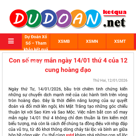
Dự Đoán Xổ
XSMB
XSMN
XSMT
Số – Tham
khảo kết quả
xổ số 3 miền
Con số may mắn ngày 14/01 thứ 4 của 12
chính xác
cung hoàng đạo
Thứ Hai, 12/01/2026
Ngày thứ Tư, 14/01/2026, bầu trời chiêm tinh chứng kiến
những sự chuyển dịch mạnh mẽ của các hành tinh trên vòng
tròn hoàng đạo. Đây là thời điểm năng lượng của sự quyết
đoán và đổi mới lên ngôi, khi Mặt Trăng tạo những góc chiếu
thuận lợi với Sao Kim và Sao Mộc. Việc nắm bắt con số may
mắn ngày 14/01 thứ 4 không chỉ đơn thuần là tìm kiếm một
biểu tượng, mà còn là cách để chúng ta đồng điệu với nhịp đập
của vũ trụ, từ đó khơi thông dòng chảy tài lộc và bình an giữa
bộn bề công việc. Cụ thể cùng
xstd
khám phá những con số lộc