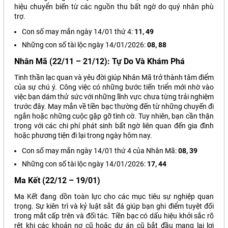
hiệu chuyển biến từ các nguồn thu bất ngờ do quý nhân phù
trợ.
Con số may mắn ngày 14/01 thứ 4:
11, 49
Những con số tài lộc ngày 14/01/2026:
08, 88
Nhân Mã (22/11 – 21/12): Tự Do Và Khám Phá
Tinh thần lạc quan và yêu đời giúp Nhân Mã trở thành tâm điểm
của sự chú ý. Công việc có những bước tiến triển mới nhờ vào
việc bạn dám thử sức với những lĩnh vực chưa từng trải nghiệm
trước đây. May mắn về tiền bạc thường đến từ những chuyến đi
ngắn hoặc những cuộc gặp gỡ tình cờ. Tuy nhiên, bạn cần thận
trọng với các chi phí phát sinh bất ngờ liên quan đến gia đình
hoặc phương tiện đi lại trong ngày hôm nay.
Con số may mắn ngày 14/01 thứ 4 của Nhân Mã:
08, 39
Những con số tài lộc ngày 14/01/2026:
17, 44
Ma Kết (22/12 – 19/01)
Ma Kết đang dồn toàn lực cho các mục tiêu sự nghiệp quan
trọng. Sự kiên trì và kỷ luật sắt đá giúp bạn ghi điểm tuyệt đối
trong mắt cấp trên và đối tác. Tiền bạc có dấu hiệu khởi sắc rõ
rệt khi các khoản nợ cũ hoặc dự án cũ bắt đầu mang lại lợi