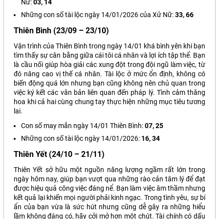
Nữ:
03, 14
Những con số tài lộc ngày 14/01/2026 của Xử Nữ:
33, 66
Thiên Bình (23/09 – 23/10)
Vận trình của Thiên Bình trong ngày 14/01 khá bình yên khi bạn
tìm thấy sự cân bằng giữa cái tôi cá nhân và lợi ích tập thể. Bạn
là cầu nối giúp hòa giải các xung đột trong đội ngũ làm việc, từ
đó nâng cao vị thế cá nhân. Tài lộc ở mức ổn định, không có
biến động quá lớn nhưng bạn cũng không nên chủ quan trong
việc ký kết các văn bản liên quan đến pháp lý. Tình cảm thăng
hoa khi cả hai cùng chung tay thực hiện những mục tiêu tương
lai.
Con số may mắn ngày 14/01 Thiên Bình:
07, 25
Những con số tài lộc ngày 14/01/2026:
16, 34
Thiên Yết (24/10 – 21/11)
Thiên Yết sở hữu một nguồn năng lượng ngầm rất lớn trong
ngày hôm nay, giúp bạn vượt qua những rào cản tâm lý để đạt
được hiệu quả công việc đáng nể. Bạn làm việc âm thầm nhưng
kết quả lại khiến mọi người phải kinh ngạc. Trong tình yêu, sự bí
ẩn của bạn vừa là sức hút nhưng cũng dễ gây ra những hiểu
lầm không đáng có, hãy cởi mở hơn một chút. Tài chính có dấu