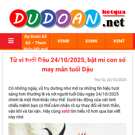
Dự Đoán Xổ
XSMB
XSMN
XSMT
Số – Tham
khảo kết quả
xổ số 3 miền
Tử vi tuổi Dậu 24/10/2025, bật mí con số
chính xác
may mắn tuổi Dậu
Thứ Tư, 22/10/2025
Có những ngày, vũ trụ dường như mở ra những tín hiệu tươi
sáng hơn thường lệ và với người tuổi Dậu ngày 24/10/2025
chính là một thời khắc như thế. Dưới tác động của cát tinh
chiếu mệnh bạn có thể cảm nhận rõ sự thay đổi về tinh thần,
vận khí và tài vận. Hãy cùng
xstd
tìm hiểu rõ hơn qua bài viết
này nhé.