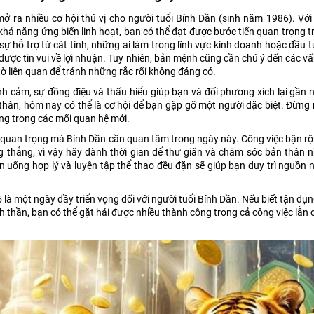
 ra nhiều cơ hội thú vị cho người tuổi Bính Dần (sinh năm 1986). Với 
hả năng ứng biến linh hoạt, bạn có thể đạt được bước tiến quan trọng t
sự hỗ trợ từ cát tinh, những ai làm trong lĩnh vực kinh doanh hoặc đầu t
được tin vui về lợi nhuận. Tuy nhiên, bản mệnh cũng cần chú ý đến các vấ
tờ liên quan để tránh những rắc rối không đáng có.
nh cảm, sự đồng điệu và thấu hiểu giúp bạn và đối phương xích lại gần 
thân, hôm nay có thể là cơ hội để bạn gặp gỡ một người đặc biệt. Đừng 
ng trong các mối quan hệ mới.
ố quan trọng mà Bính Dần cần quan tâm trong ngày này. Công việc bận rộ
g thẳng, vì vậy hãy dành thời gian để thư giãn và chăm sóc bản thân n
n uống hợp lý và luyện tập thể thao đều đặn sẽ giúp bạn duy trì nguồn 
 là một ngày đầy triển vọng đối với người tuổi Bính Dần. Nếu biết tận dụ
nh thần, bạn có thể gặt hái được nhiều thành công trong cả công việc lẫn