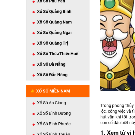
Xổ Số Phú Yên
Xổ Số Quảng Bình
Xổ Số Quảng Nam
Xổ Số Quảng Ngãi
Xổ Số Quảng Trị
Xổ Số ThừaThiênHuế
Xổ Số Đà Nẵng
Xổ Số Đắc Nông
XỔ SỐ MIỀN NAM
Xổ Số An Giang
Trong phong thủy 
lộc, công việc và
Xổ Số Bình Dương
hút vận khí tốt t
con số đặc biệt nà
Xổ Số Bình Phước
1. Xem tử vi
Xổ Số Bình Thuận