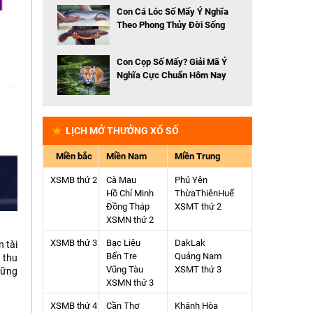
Con Cá Lóc Số Mấy Ý Nghĩa
Theo Phong Thủy Đời Sống
Con Cọp Số Mấy? Giải Mã Ý
Nghĩa Cực Chuẩn Hôm Nay
LỊCH MỞ THƯỞNG XỔ SỐ
Miền bắc
Miền Nam
Miền Trung
XSMB thứ 2
Cà Mau
Phú Yên
Hồ Chí Minh
ThừaThiênHuế
Đồng Tháp
XSMT thứ 2
XSMN thứ 2
XSMB thứ 3
Bạc Liêu
DakLak
 tài
Bến Tre
Quảng Nam
 thu
Vũng Tàu
XSMT thứ 3
hững
XSMN thứ 3
XSMB thứ 4
Cần Thơ
Khánh Hòa