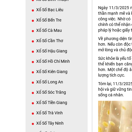
Ngày 11/3/2025 mở
Xổ Số Bạc Liêu
thần mạnh mẽ và k
công việc. Nhờ có 
Xổ Số Bến Tre
chính có thể nhận 
pháp lý hoặc giấy 
Xổ Số Cà Mau
Về phương diện tì
Xổ Số Cần Thơ
hơn. Nếu còn độc 
mở lòng và chủ độ
Xổ Số Hậu Giang
Sức khỏe là yếu t
Xổ Số Hồ Chí Minh
thể khiến bạn căn
hơn. Một chế độ ă
Xổ Số Kiên Giang
lượng tích cực.
Xổ Số Long An
Tóm lại, 11/3/2025
hội và giữ vững ti
Xổ Số Sóc Trăng
sống cá nhân.
Xổ Số Tiền Giang
Xổ Số Trà Vinh
Xổ Số Tây Ninh