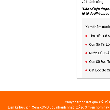
và thành công!
"Các số liệu được
lô tô do Nhà nước
Xem thêm các bà
Tìm Hiểu Số 5
Con Số Tài L
Rước LỘC VÀN
Con Số Đẹp T
Cát Lộc Gõ C
Chuyên trang Kết quả Xổ Số, P
Liên kế hữu ích: Xem
XSMB 360
nhanh nhất |
xổ số 3 miền
hôm nay 