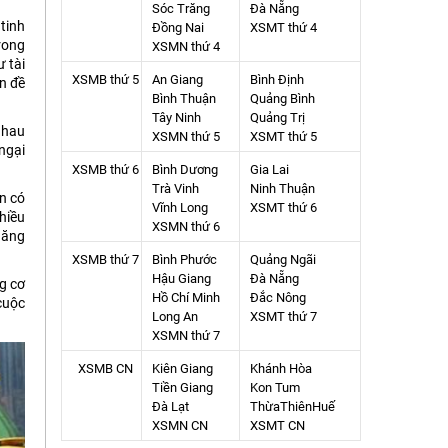
Sóc Trăng
Đà Nẵng
tinh
Đồng Nai
XSMT thứ 4
rong
XSMN thứ 4
ư tài
XSMB thứ 5
An Giang
Bình Định
n đề
Bình Thuận
Quảng Bình
Tây Ninh
Quảng Trị
nhau
XSMN thứ 5
XSMT thứ 5
ngại
XSMB thứ 6
Bình Dương
Gia Lai
Trà Vinh
Ninh Thuận
n có
Vĩnh Long
XSMT thứ 6
hiều
XSMN thứ 6
năng
XSMB thứ 7
Bình Phước
Quảng Ngãi
Hậu Giang
Đà Nẵng
ng cơ
Hồ Chí Minh
Đắc Nông
 cuộc
Long An
XSMT thứ 7
XSMN thứ 7
XSMB CN
Kiên Giang
Khánh Hòa
Tiền Giang
Kon Tum
Đà Lạt
ThừaThiênHuế
XSMN CN
XSMT CN