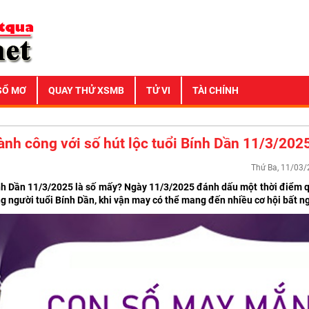
SỔ MƠ
QUAY THỬ XSMB
TỬ VI
TÀI CHÍNH
hành công với số hút lộc tuổi Bính Dần 11/3/202
Thứ Ba, 11/03
ính Dần 11/3/2025 là số mấy? Ngày 11/3/2025 đánh dấu một thời điểm 
ng người tuổi Bính Dần, khi vận may có thể mang đến nhiều cơ hội bất n