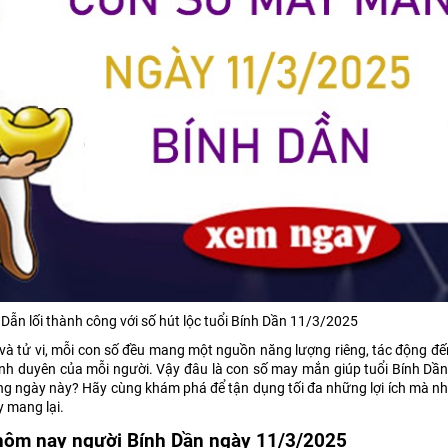
Dẫn lối thành công với số hút lộc tuổi Bính Dần 11/3/2025
và tử vi, mỗi con số đều mang một nguồn năng lượng riêng, tác động đến
 tình duyên của mỗi người. Vậy đâu là con số may mắn giúp tuổi Bính Dần
rong ngày này? Hãy cùng khám phá để tận dụng tối đa những lợi ích mà n
y mang lại.
 hôm nay người Bính Dần ngày 11/3/2025