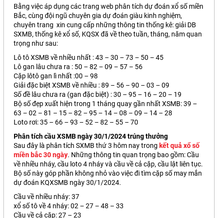
Bằng việc áp dụng các trang web phân tích dự đoán xổ số miền
Bắc, cùng đội ngũ chuyên gia dự đoán giàu kinh nghiệm,
chuyên trang xin cung cấp những thông tin thống kê: giải DB
SXMB, thống kê xổ số, KQSX đã về theo tuần, tháng, năm quan
trọng như sau:
Lô tô XSMB về nhiều nhất : 43 – 30 – 73 – 50 – 45
Lô gan lâu chưa ra : 50 – 82 – 09 – 57 – 56
Cặp lôtô gan lì nhất :00 – 98
Giải đặc biệt XSMB về nhiều : 89 – 56 – 90 – 03 – 09
Số đề lâu chưa ra (gan đặc biệt) : 30 – 95 – 16 – 20 – 19
Bộ số đẹp xuất hiện trong 1 tháng quay gần nhất XSMB: 39 –
63 – 02 – 81 – 15 – 82 – 95 – 14 – 08 – 09 – 14 – 28
Loto rơi: 35 – 66 – 93 – 52 – 82 – 55 – 70
Phân tích cầu XSMB ngày 30/1/2024 trúng thưởng
Sau đây là phân tích SXMB thứ 3 hôm nay trong
kết quả xổ số
miền bắc 30 ngày
. Những thông tin quan trọng bao gồm: Cầu
về nhiều nháy, cầu loto 4 nháy và cầu về cả cặp, cầu lật liên tục.
Bộ số này góp phần không nhỏ vào việc đi tìm cặp số may mắn
dự đoán KQXSMB ngày 30/1/2024.
Cầu về nhiều nháy: 37
xổ số tô về 4 nháy: 02 – 27 – 48 – 33
Cầu về cả cặp: 27 – 23