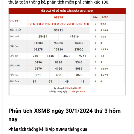
thuật toán thống kê, phân tích miễn phí, chính xác 100.
Phân tích XSMB ngày 30/1/2024 thứ 3 hôm
nay
Phân tích thống kê lô vip XSMB tháng qua